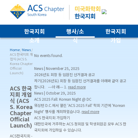
미국화학회
한국지회
한국지회
행사/소
한국지회
소개
식
가입
Home
/
News
/
ACS 한국지회 개
No events found.
업식 (ACS S.
Korea Chapter
Official
News
|
November 25, 2025
Launch)
2026년도 회장 등 임원진 선거결과 공고
차기(2026년도) 회장 등 임원진 선거결과를 아래와 같이 공고
ACS 한국
합니다. ---아 래--- 1.
read more
지회 개업
News
|
October 29, 2025
식 (ACS
ACS 2025 Fall: Korean Night @ DC
S. Korea
워싱턴 D.C.에서 열린 'ACS 2025 Fall' 학회 기간에 'Korean
Chapter
Night' 행사를 개최하였습니다.
read more
Official
ACS 한국지회 가입하기
Launch)
대한민국에 거주하는 ACS 정회원 및 학생회원은 모두 ACS 한
국지회에 가입하실 수 있습니다.
ACS한국지회
-