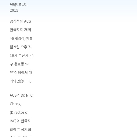
August 10,
2015
공식적인 ACS
한국지회 개회
식(개업식)이 8
월 9일 오후 7-
10시 부산시 남
구 용호동 ‘더
뷰’식댕에서 개
최돠었습니다.
ACS의 Dr. N. C.
Cheng
(Director of
IAC)이 한국지
회에 한국지회